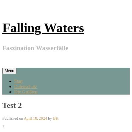
Skip
to
content
Falling Waters
Faszination Wasserfälle
Menu
Skip
Start
to
Datenschutz
content
Die Größten
Test 2
Published on
April 18, 2024
by
BK
2