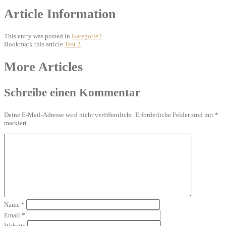
Article Information
This entry was posted in
Kategorie2
Bookmark this article
Test 2
Post
More Articles
navigation
Schreibe einen Kommentar
Deine E-Mail-Adresse wird nicht veröffentlicht.
Erforderliche Felder sind mit
*
markiert
Name
*
Email
*
Website